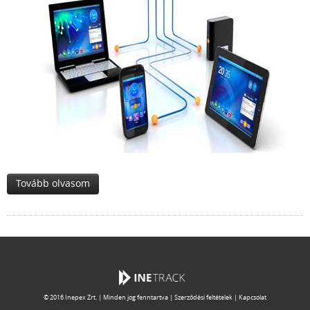
Tovább olvasom
© 2016
Inepex Zrt.
| Minden jog fenntartva |
Szerződési feltételek
|
Kapcsolat