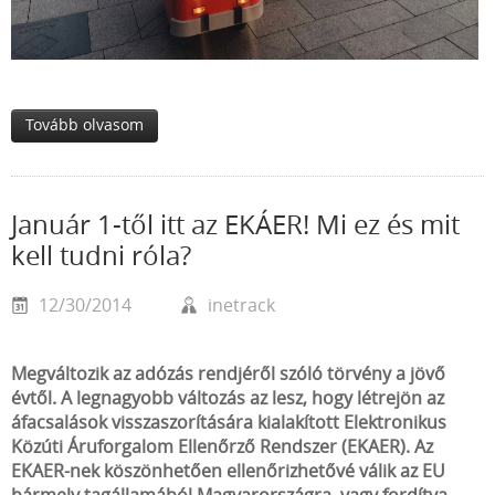
Tovább olvasom
Január 1-től itt az EKÁER! Mi ez és mit
kell tudni róla?
12/30/2014
inetrack
Megváltozik az adózás rendjéről szóló törvény a jövő
évtől. A legnagyobb változás az lesz, hogy létrejön az
áfacsalások visszaszorítására kialakított Elektronikus
Közúti Áruforgalom Ellenőrző Rendszer (EKAER). Az
EKAER-nek köszönhetően ellenőrizhetővé válik az EU